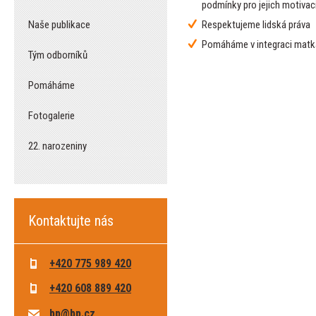
podmínky pro jejich motivaci
Naše publikace
Respektujeme lidská práva
Pomáháme v integraci matk
Tým odborníků
Pomáháme
Fotogalerie
22. narozeniny
Kontaktujte nás
+420 775 989 420
+420 608 889 420
bp@bp.cz