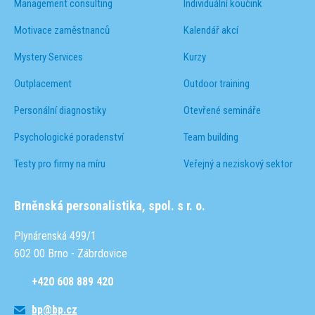
Management consulting
Individuální koučink
Motivace zaměstnanců
Kalendář akcí
Mystery Services
Kurzy
Outplacement
Outdoor training
Personální diagnostiky
Otevřené semináře
Psychologické poradenství
Team building
Testy pro firmy na míru
Veřejný a neziskový sektor
Brněnská personalistika, spol. s r. o.
Plynárenská 499/1
602 00 Brno - Zábrdovice
+420 608 889 420
bp@bp.cz