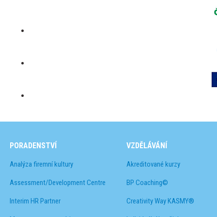
PORADENSTVÍ
VZDĚLÁVÁNÍ
Analýza firemní kultury
Akreditované kurzy
Assessment/Development Centre
BP Coaching©
Interim HR Partner
Creativity Way KASMY®