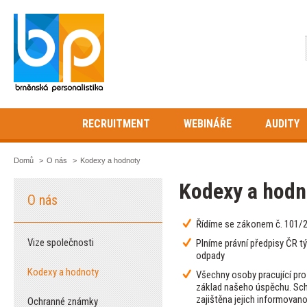
RECRUITMENT
WEBINÁŘE
AUDITY
Domů
>
O nás
>
Kodexy a hodnoty
Kodexy a hodn
O nás
Řídíme se zákonem č. 101/2
Vize společnosti
Plníme právní předpisy ČR tý
odpady
Kodexy a hodnoty
Všechny osoby pracující pro
základ našeho úspěchu. Sch
zajištěna jejich informova
Ochranné známky