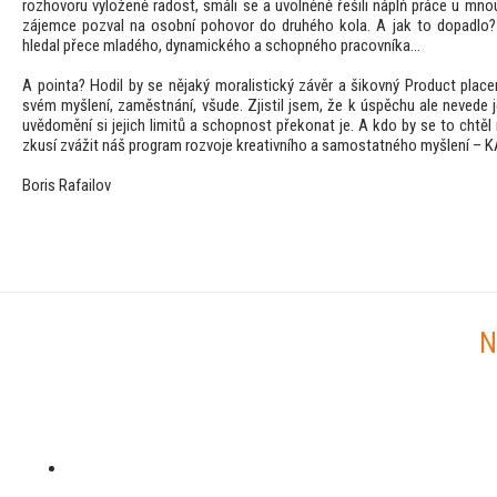
rozhovoru vyloženě radost, smáli se a uvolněně řešili náplň práce u mnou
zájemce pozval na osobní pohovor do druhého kola. A jak to dopadlo? 
hledal přece mladého, dynamického a schopného pracovníka...
A pointa? Hodil by se nějaký moralistický závěr a šikovný Product plac
svém myšlení, zaměstnání, všude. Zjistil jsem, že k úspěchu ale nevede j
uvědomění si jejich limitů a schopnost překonat je. A kdo by se to chtěl n
zkusí zvážit náš program rozvoje kreativního a samostatného myšlení – 
Boris Rafailov
N