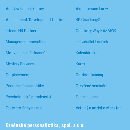
Analýza firemní kultury
Akreditované kurzy
Assessment/Development Centre
BP Coaching©
Interim HR Partner
Creativity Way KASMY®
Management consulting
Individuální koučink
Motivace zaměstnanců
Kalendář akcí
Mystery Services
Kurzy
Outplacement
Outdoor training
Personální diagnostiky
Otevřené semináře
Psychologické poradenství
Team building
Testy pro firmy na míru
Veřejný a neziskový sektor
Brněnská personalistika, spol. s r. o.