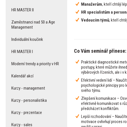
Manažerům
, kteří chtějí
HR MASTER II
HR specialistům a person
Vedoucím týmů
, kteří cht
Zaměstnanci nad 50 a Age
Management
Individuální koučink
Co Vám seminář přinese:
HR MASTER I
Praktické diagnostické meto
Moderní trendy a priority v HR
postupy, které můžete ihned 
výběrových řízeních, ale i v 
Kalendář akcí
Efektivní vedení lidí – Naučí
psychologické principy pro l
Kurzy - management
svého týmu.
Zlepšení komunikace – Osvoj
Kurzy - personalistika
efektivně komunikovat s rů
předcházet konfliktům.
Kurzy - prezentace
Lepší rozhodování – Naučíte
motivace ovlivňují proces r
Kurzy - sales
využít v praxi.