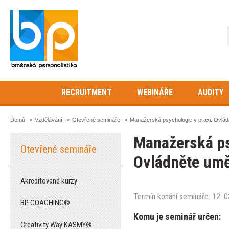
RECRUITMENT
WEBINÁŘE
AUDITY
Domů
>
Vzdělávání
>
Otevřené semináře
>
Manažerská psychologie v praxi: Ovládn
Manažerská ps
Otevřené semináře
Ovládněte uměn
Akreditované kurzy
Termín konání semináře: 12. 0
BP COACHING©
Komu je seminář určen:
Creativity Way KASMY®