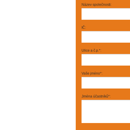
Název společnosti:
IČ:
Ulice a č.p.*:
Vaše jméno*:
Jména účastníků*: