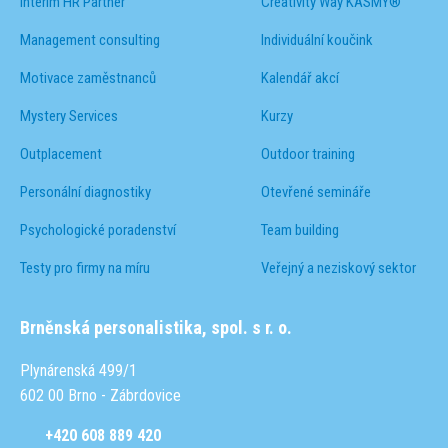
Interim HR Partner
Creativity Way KASMY®
Management consulting
Individuální koučink
Motivace zaměstnanců
Kalendář akcí
Mystery Services
Kurzy
Outplacement
Outdoor training
Personální diagnostiky
Otevřené semináře
Psychologické poradenství
Team building
Testy pro firmy na míru
Veřejný a neziskový sektor
Brněnská personalistika, spol. s r. o.
Plynárenská 499/1
602 00 Brno - Zábrdovice
+420 608 889 420