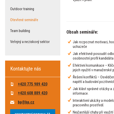
Outdoor training
Otevřené semináře
Team building
Obsah semináře:
Veřejný a neziskový sektor
Jak rozpoznat motivaci, hod
uchazeče
Jak efektivně posoudit odb
osobnostní profil kandidáta
Efektivní komunikace – Klíč
Kontaktujte nás
jejich využití v manažerské p
Řešení konfliktů – Osvědčen
napětí a budování pozitivníc
+420 775 989 420
Jak klást správné otázky a z
+420 608 889 420
informace.
Interaktivní ukázky a model
bp@bp.cz
pracovního prostředí.
Nejčastější chyby při využití