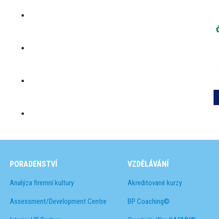
PORADENSTVÍ
VZDĚLÁVÁNÍ
Analýza firemní kultury
Akreditované kurzy
Assessment/Development Centre
BP Coaching©