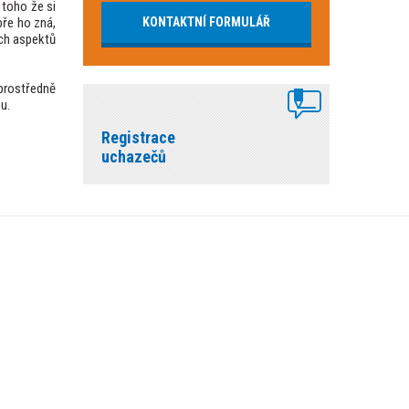
 toho že si
bře ho zná,
KONTAKTNÍ FORMULÁŘ
ých aspektů
zprostředně
u.
Registrace
uchazečů