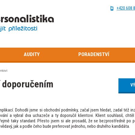
+420 608 
AUDITY
PORADENSTVÍ
ntovi
í doporučením
VÝ
ikací. Dohodli jsme si obchodní podmínky, začal jsem hledat, zadal též inz
vání a vybral dva uchazeče a ty doporučil klientovi. Klient souhlasil, chtě
ejmě taky standard. Přesto jsem si ale prosadil, že se bezprostředně po 
vědavý, jak a podle čeho bude preferovat jednoho, nebo druhého kandidáta.