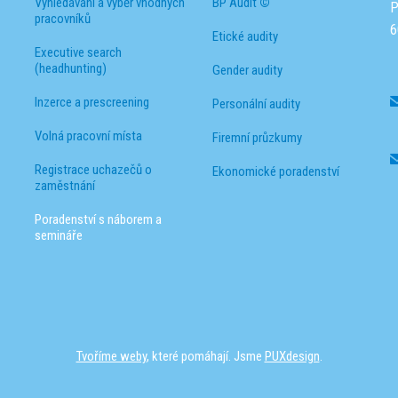
Vyhledávání a výběr vhodných
BP Audit
©
P
pracovníků
6
Etické audity
Executive search
(headhunting)
Gender audity
Inzerce a prescreening
Personální audity
Volná pracovní místa
Firemní průzkumy
Registrace uchazečů o
Ekonomické poradenství
zaměstnání
Poradenství s náborem a
semináře
Tvoříme weby
, které pomáhají. Jsme
PUXdesign
.