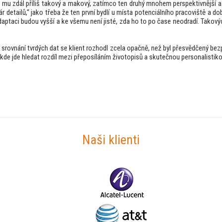
 se mu zdál příliš takový a makový, zatímco ten druhý mnohem perspektivnější a
 detailů,“ jako třeba že ten první bydlí u místa potenciálního pracoviště a do
daptaci budou vyšší a ke všemu není jisté, zda ho to po čase neodradí. Takov
ovnání tvrdých dat se klient rozhodl zcela opačně, než byl přesvědčený be
 někde jde hledat rozdíl mezi přeposíláním životopisů a skutečnou personalistiko
Naši klienti