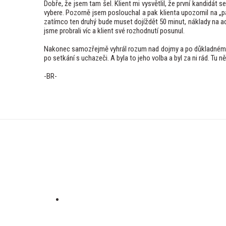
Dobře, že jsem tam šel. Klient mi vysvětlil, že první kandidát
vybere. Pozorně jsem poslouchal a pak klienta upozornil na „pár
zatímco ten druhý bude muset dojíždět 50 minut, náklady na a
jsme probrali víc a klient své rozhodnutí posunul.
Nakonec samozřejmě vyhrál rozum nad dojmy a po důkladném sr
po setkání s uchazeči. A byla to jeho volba a byl za ni rád. Tu
-BR-