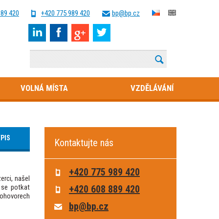
889 420
+420 775 989 420
bp@bp.cz
VOLNÁ MÍSTA
VZDĚLÁVÁNÍ
PIS
Kontaktujte nás
+420 775 989 420
erci, našel
l se potkat
+420 608 889 420
pohovorech
bp@bp.cz