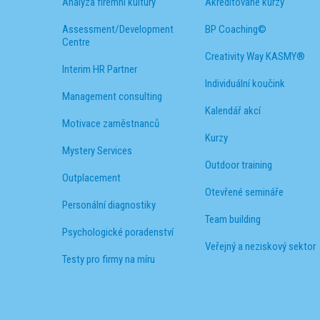
Analýza firemní kultury
Akreditované kurzy
Assessment/Development
BP Coaching©
Centre
Creativity Way KASMY®
Interim HR Partner
Individuální koučink
Management consulting
Kalendář akcí
Motivace zaměstnanců
Kurzy
Mystery Services
Outdoor training
Outplacement
Otevřené semináře
Personální diagnostiky
Team building
Psychologické poradenství
Veřejný a neziskový sektor
Testy pro firmy na míru