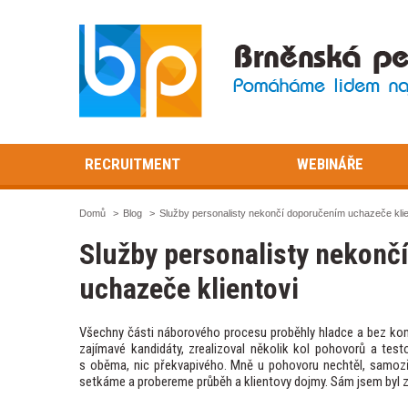
RECRUITMENT
WEBINÁŘE
Domů
>
Blog
>
Služby personalisty nekončí doporučením uchazeče klie
Služby personalisty nekonč
uchazeče klientovi
Všechny části náborového procesu proběhly hladce a bez kompl
zajímavé kandidáty, zrealizoval několik kol pohovorů a testo
s oběma, nic překvapivého. Mně u pohovoru nechtěl, samozř
setkáme a probereme průběh a klientovy dojmy. Sám jsem byl z