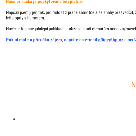
Naše příručka je poskytována bezplatně.
Napsali jsem ji jen tak, pro radost z práce samotné a ze snahy přesvědčit,
být pojaty s humorem.
Navíc je to naše jubilejní publikace, takže se hodí čtenářům něco zajímavéh
Pokud máte o příručku zájem, napište na e-mail
office@bp.cz
a my V
N