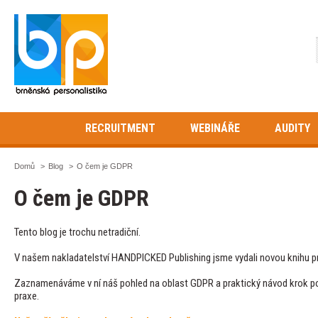
RECRUITMENT
WEBINÁŘE
AUDITY
Domů
>
Blog
>
O čem je GDPR
O čem je GDPR
Tento blog je trochu netradiční.
V našem nakladatelství HANDPICKED Publishing jsme vydali novou knihu p
Zaznamenáváme v ní náš pohled na oblast GDPR a praktický návod krok po 
praxe.