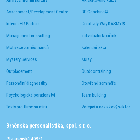
Analýza firemní kultury
Akreditované kurzy
Assessment/Development Centre
BP Coaching©
Interim HR Partner
Creativity Way KASMY®
Management consulting
Individuální koučink
Motivace zaměstnanců
Kalendář akcí
Mystery Services
Kurzy
Outplacement
Outdoor training
Personální diagnostiky
Otevřené semináře
Psychologické poradenství
Team building
Testy pro firmy na míru
Veřejný a neziskový sektor
Brněnská personalistika, spol. s r. o.
Plynárenská 499/1